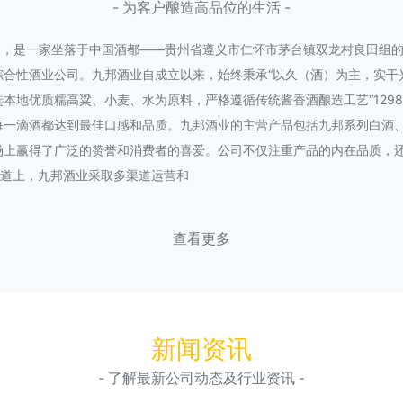
- 为客户酿造高品位的生活 -
20日，是一家坐落于中国酒都——贵州省遵义市仁怀市茅台镇双龙村良田组
合性酒业公司。九邦酒业自成立以来，始终秉承“以久（酒）为主，实干
本地优质糯高粱、小麦、水为原料，严格遵循传统酱香酒酿造工艺“1298
每一滴酒都达到最佳口感和品质。九邦酒业的主营产品包括九邦系列白酒
场上赢得了广泛的赞誉和消费者的喜爱。公司不仅注重产品的内在品质，
渠道上，九邦酒业采取多渠道运营和
查看更多
新闻资讯
- 了解最新公司动态及行业资讯 -