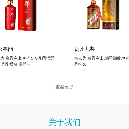
邦鸿韵
贵州九邦
为:酱香突出,略有焦头酯香柔雅
特点为:酱香突出,幽雅细致,空
,先酯后酱,幽雅···
香持久.
查看更多
关于我们