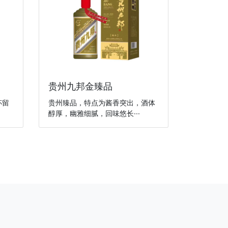
贵州九邦金臻品
杯留
贵州臻品，特点为酱香突出，酒体
醇厚，幽雅细腻，回味悠长···