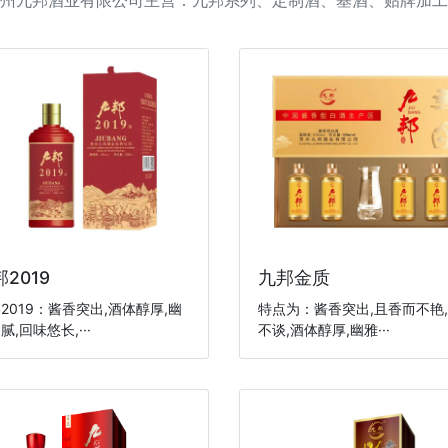
 贵州九邦酒业有限公司主营：九邦系列、定制酒、基酒、贴牌加工等
2019
九邦金质
2019：酱香突出,酒体醇厚,幽
特点为：酱香突出,且香而不艳
腻,回味悠长,···
不谈,酒体醇厚,幽雅···