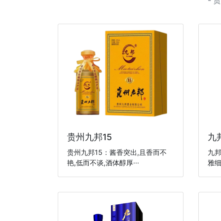
-
​贵州九邦15
九邦
贵州九邦15：酱香突出,且香而不
九邦
艳,低而不谈,酒体醇厚···
雅细