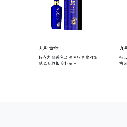
九邦青蓝
九
特点为:酱香突出,酒体醇厚,幽雅细
特点
腻,回味悠长,空杯留···
协调