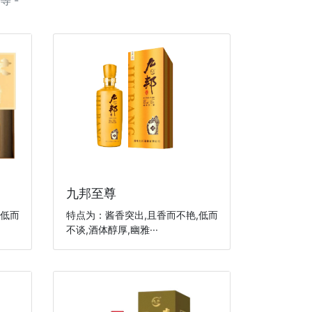
 -
九邦至尊
,低而
特点为：酱香突出,且香而不艳,低而
不谈,酒体醇厚,幽雅···