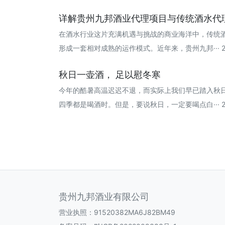
详解贵州九邦酒业代理项目与传统酒水代理项
在酒水行业这片充满机遇与挑战的商业海洋中，传统
形成一套相对成熟的运作模式。近年来，贵州九邦··· 202
秋日一壶酒， 足以慰冬寒
今年的酷暑高温迟迟不退，而实际上我们早已踏入秋
四季都是喝酒时。但是，要说秋日，一定要喝点白··· 202
贵州九邦酒业有限公司
营业执照：91520382MA6J82BM49